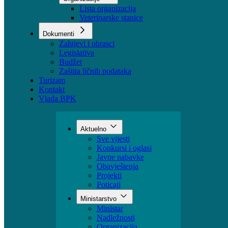
Sektori
Udruženja
Organizacije
Lista organizacija
Veterinarske stanice
Dokumenti
Zahtjevi i obrasci
Legislativa
Budžet
Zaštita ličnih podataka
Turizam
Kontakt
Vlada BPK
Aktuelno
Sve vijesti
Konkursi i oglasi
Javne nabavke
Obavještenja
Projekti
Poticaji
Ministarstvo