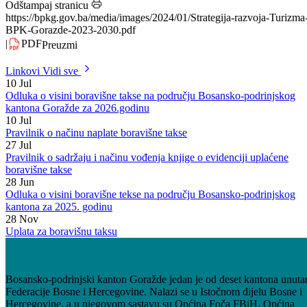
Goražde 2023-2030
Odštampaj stranicu
https://bpkg.gov.ba/media/images/2024/01/Strategija-razvoja-Turizma
BPK-Gorazde-2023-2030.pdf
|
PDF
Preuzmi
Linkovi
Vidi sve
10
Jul
Odluka o visini boravišne takse na području Bosansko-podrinjskog
kantona Goražde za 2026.godinu
10
Jul
Pravilnik o načinu naplate boravišne takse
27
Jul
Pravilnik o sadržaju i načinu vođenja knjige o evidenciji uplaćene
boravišne takse
28
Jun
Odluka o visini boravišne tekse na području Bosansko-podrinjskog
kantona za 2025. godinu
28
Nov
Uplata za boravišnu taksu