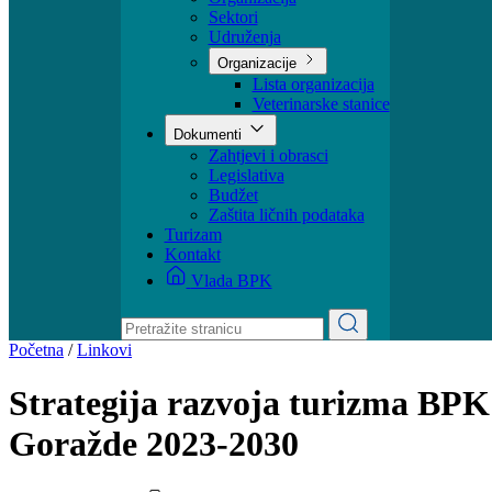
Ministar
Nadležnosti
Organizacija
Sektori
Udruženja
Organizacije
Lista organizacija
Veterinarske stanice
Dokumenti
Zahtjevi i obrasci
Legislativa
Budžet
Zaštita ličnih podataka
Turizam
Kontakt
Vlada BPK
Početna
/
Linkovi
Strategija razvoja turizma BPK