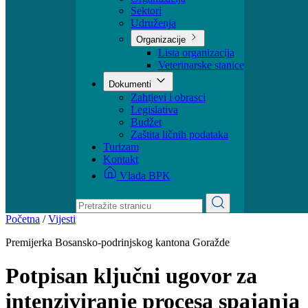
Ministar
Nadležnosti
Organizacija
Sektori
Udruženja
Organizacije
Lista organizacija
Veterinarske stanice
Dokumenti
Zahtjevi i obrasci
Legislativa
Budžet
Zaštita ličnih podataka
Turizam
Kontakt
Vlada BPK
Početna
/
Vijesti
Premijerka Bosansko-podrinjskog kantona Goražde