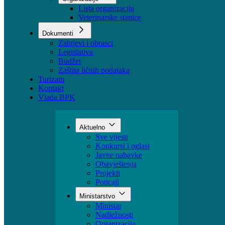
Sektori
Udruženja
Organizacije
Lista organizacija
Veterinarske stanice
Dokumenti
Zahtjevi i obrasci
Legislativa
Budžet
Zaštita ličnih podataka
Turizam
Kontakt
Vlada BPK
Aktuelno
Sve vijesti
Konkursi i oglasi
Javne nabavke
Obavještenja
Projekti
Poticaji
Ministarstvo