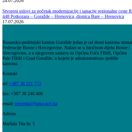
Projekat podrazumijeva provođenje procesa eksproprijacije te
izgradnju pristupnih cesta s obje strane tunela, a odlukom Vlade FBi
definisano je da implementatori budu kantonalno Ministarstvo
privrede i JP Autoceste FBiH.
Riječi zahvalnosti na podršci Vladi FBiH što je uz već izdvojena
sredstva za izgradnju tunela Hranjen, ovim činom dodatno podržala
ovaj proces od ključnog značaja za naš kanton, ovom prilikom uputila
je premijerka Aida Obuća.
Podsjetimo, ugovor koji je danas potpisan u vrijednosti od 8.500.00
KM predstavlja najveći ugovor koji je ijedan premijer BPK Gorazde
potpisao, a kako je naglasila premijerka nakon potpisivanja,
neophodno je nastaviti sa daljim aktivnostima kako bi se realizovali
projekti od interesa i značaja svih građana našeg kantona.
Galerija