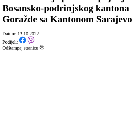
Potpisan ključni ugovor za
intenziviranje procesa spajanja
Bosansko-podrinjskog kantona
Goražde sa Kantonom Sarajevo
Datum: 13.10.2022.
Podijeli:
Odštampaj stranicu