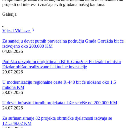
Premijerka Bosansko-podrinjskog kantona Goražde Aida Obuća i
federalni ministar prometa i komunikacija Denis Lasić potpisali su
danas ugovor o dodjeli sredstava za implementaciju projekta izgradnj
brze ceste Prača – Goražde čija vrijednost je 8.500.000 KM.