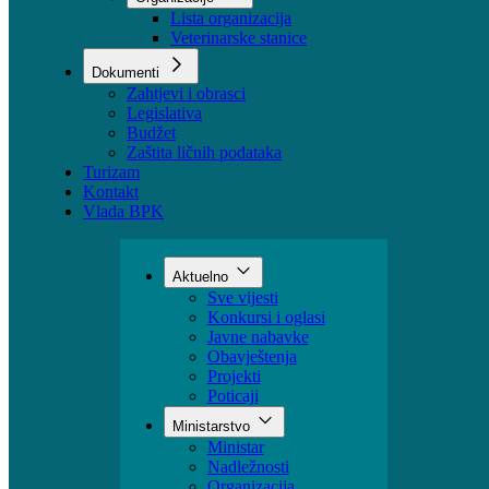
Sektori
Udruženja
Organizacije
Lista organizacija
Veterinarske stanice
Dokumenti
Zahtjevi i obrasci
Legislativa
Budžet
Zaštita ličnih podataka
Turizam
Kontakt
Vlada BPK
Aktuelno
Sve vijesti
Konkursi i oglasi
Javne nabavke
Obavještenja
Projekti
Poticaji
Ministarstvo