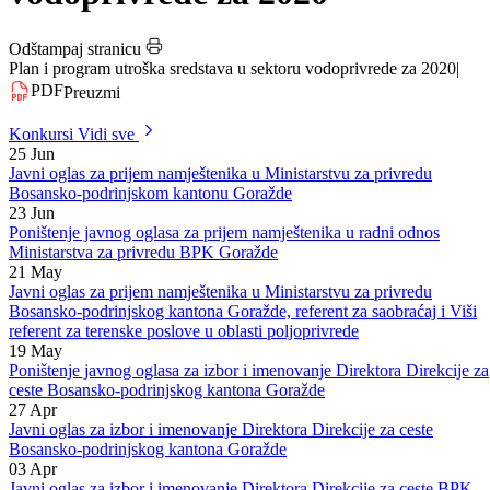
sredstava u sektoru
vodoprivrede za 2020
Odštampaj stranicu
Plan i program utroška sredstava u sektoru vodoprivrede za 2020
|
PDF
Preuzmi
Konkursi
Vidi sve
25
Jun
Javni oglas za prijem namještenika u Ministarstvu za privredu
Bosansko-podrinjskom kantonu Goražde
23
Jun
Poništenje javnog oglasa za prijem namještenika u radni odnos
Ministarstva za privredu BPK Goražde
21
May
Javni oglas za prijem namještenika u Ministarstvu za privredu
Bosansko-podrinjskog kantona Goražde, referent za saobraćaj i Viši
referent za terenske poslove u oblasti poljoprivrede
19
May
Poništenje javnog oglasa za izbor i imenovanje Direktora Direkcije za
ceste Bosansko-podrinjskog kantona Goražde
27
Apr
Javni oglas za izbor i imenovanje Direktora Direkcije za ceste