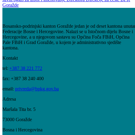
Bosansko-podrinjskog kantona Goražde
03
Apr
Javni oglas za izbor i imenovanje Direktora Direkcije za ceste BPK
Goražde