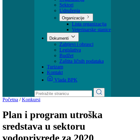
Ministar
Nadležnosti
Organizacija
Sektori
Udruženja
Organizacije
Lista organizacija
Veterinarske stanice
Dokumenti
Zahtjevi i obrasci
Legislativa
Budžet
Zaštita ličnih podataka
Turizam
Kontakt
Vlada BPK
Početna
/
Konkursi
Plan i program utroška