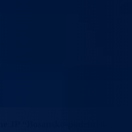
ine JP “Bosansko-podrinjske