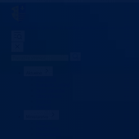
Ministarstvo za privredu
Bosansko-podrinjski kanton Goražde
Aktuelno
Sve vijesti
Konkursi i oglasi
Javne nabavke
Obavještenja
Projekti
Poticaji
Ministarstvo
Ministar
Nadležnosti
Organizacija