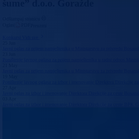
šume” d.o.o. Goražde
Odštampaj stranicu
Oglas
|
PDF
Preuzmi
Konkursi
Vidi sve
25
Jun
Javni oglas za prijem namještenika u Ministarstvu za privredu Bosa
23
Jun
Poništenje javnog oglasa za prijem namještenika u radni odnos Mini
21
May
Javni oglas za prijem namještenika u Ministarstvu za privredu Bosansk
19
May
Poništenje javnog oglasa za izbor i imenovanje Direktora Direkcije 
27
Apr
Javni oglas za izbor i imenovanje Direktora Direkcije za ceste Bosa
03
Apr
Javni oglas za izbor i imenovanje Direktora Direkcije za ceste BPK 