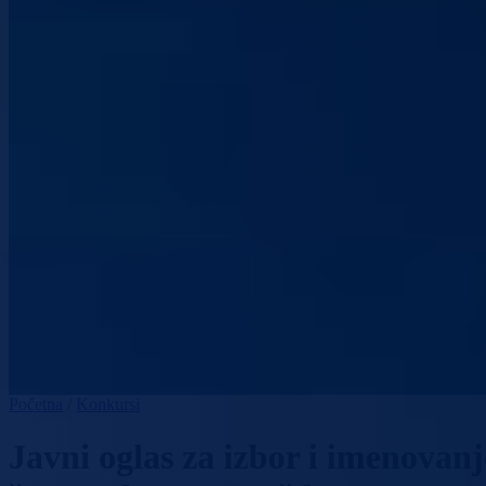
Početna
/
Konkursi
Javni oglas za izbor i imenovan