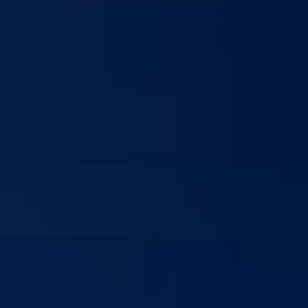
 terenske poslove u oblasti poljoprivrede