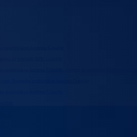
nsko-podrinjskom kantonu Goražde
starstva za privredu BPK Goražde
o-podrinjskog kantona Goražde, referent za saobraćaj i Viši referent za
za ceste Bosansko-podrinjskog kantona Goražde
nsko-podrinjskog kantona Goražde
Goražde