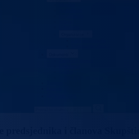
Ministar
Nadležnosti
Organizacija
Sektori
Udruženja
Organizacije
Lista organizacija
Veterinarske stanice
Dokumenti
Zahtjevi i obrasci
Legislativa
Budžet
Zaštita ličnih podataka
Turizam
Kontakt
Vlada BPK
je predsjednika i članova Skupšt