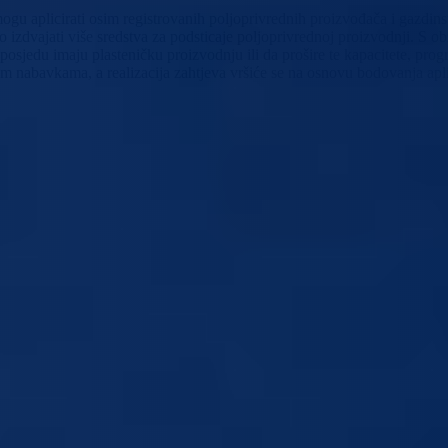
u aplicirati osim registrovanih poljoprivrednih proizvođača i gazdinstav
 izdvajati više sredstva za podsticaje poljoprivrednoj proizvodnji. S 
 posjedu imaju plasteničku proizvodnju ili da prošire te kapacitete, p
m nabavkama, a realizacija zahtjeva vršiće se na osnovu bodovanja apli