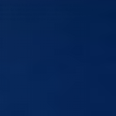
a i fizička lica. Prateći iskustva zemalja iz regiona, cilj nam je da
obzirom da smo u prethodnom periodu imali određeni broj korisnika,
rogramom su izdvojena sredstva za nabavku plastenika i u narednom
kacionog zahtjeva od strane Komisije Ministarstva za privredu“-na