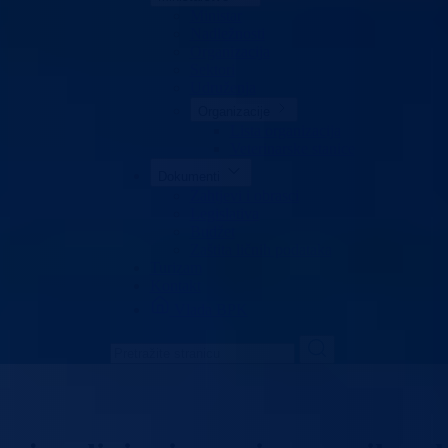
Ministar
Nadležnosti
Organizacija
Sektori
Udruženja
Organizacije
Lista organizacija
Veterinarske stanice
Dokumenti
Zahtjevi i obrasci
Legislativa
Budžet
Zaštita ličnih podataka
Turizam
Kontakt
Vlada BPK