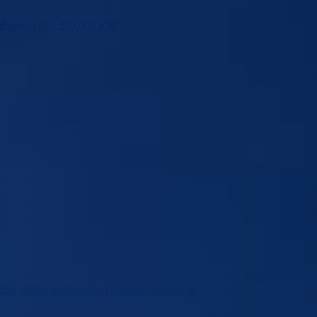
 izdvojeno oko 200.000 KM
r obišao realizovane i aktuelne investicije