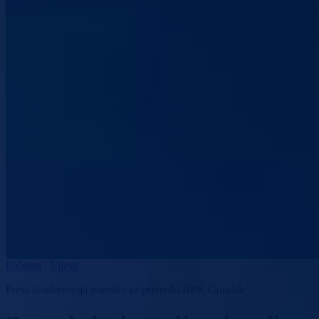
Početna
/
Vijesti
Press konferencija ministra za privredu BPK Goražde