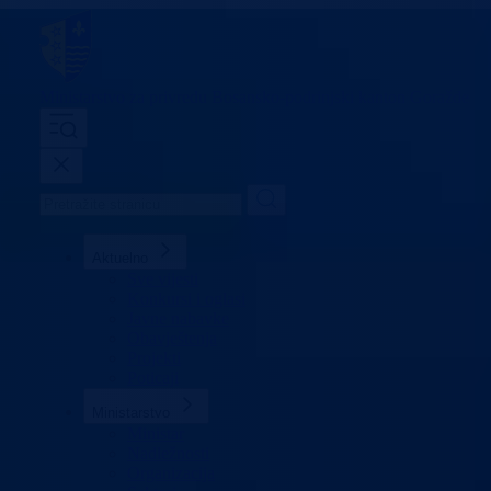
Ministarstvo za privredu
Bosansko-podrinjski kanton Goražde
Aktuelno
Sve vijesti
Konkursi i oglasi
Javne nabavke
Obavještenja
Projekti
Poticaji
Ministarstvo
Ministar
Nadležnosti
Organizacija