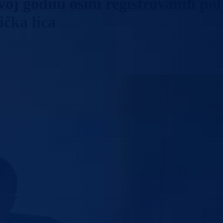
voj godini osim registrovanih po
ička lica