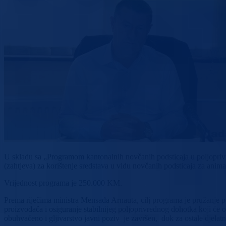
U skladu sa „Programom kantonalnih novčanih podsticaja u poljoprivr
(zahtjeva) za korištenje sredstava u vidu novčanih podsticaja za animal
Vrijednost programa je 250.000 KM.
Prema riječima ministra Mensada Arnauta, cilj programa je pružanje p
proizvođača i osiguranje stabilnijeg poljoprivrednog dohotka koji će o
obuhvaćeno i gljivarstvo javni poziv je završen, dok za ostale djela