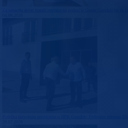
Za sanaciju devet putnih pravaca na području Grada Goražda bit će
04.08.2026
Podrška razvojnim projektima u BPK Goražde: Federalni ministar Dizda
29.07.2026