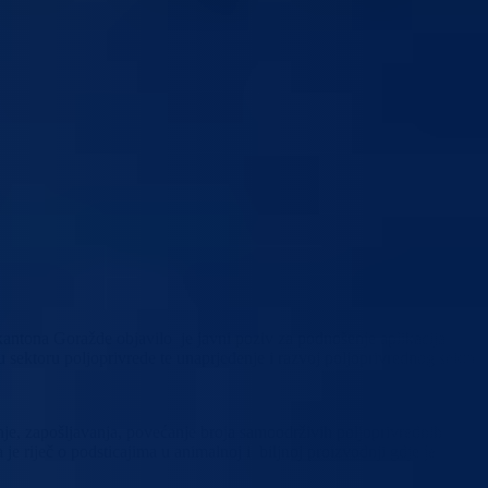
antona Goražde objavilo je javni poziv za podnošenje aplikacija
 u sektoru poljoprivrede te unaprjeđenje i razvoj poljoprivrednog sektora
je, zapošljavanja, povećanje broja samoodrživih poljoprivrednih
e riječ o podsticajima u animalnoj i biljnoj proizvodnji gdje je