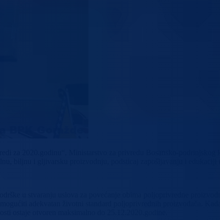
edi za 2020.godinu“, Ministarstvo za privredu Bosansko-podrinjskog k
nu, biljnu i gljivarsku proizvodnju, podsticaj zapošljavanju i edukaciji
odrške u stvaranju uslova za povećanje obima poljoprivredne proizvodn
mogućiti adekvatan životni standard poljoprivrednih proizvođača. Kada j
tnosti ostaje otvoren maksimalno do 25.12.2020.godine.