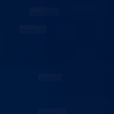
Sektori
Udruženja
Organizacije
Lista organizacija
Veterinarske stanice
Dokumenti
Zahtjevi i obrasci
Legislativa
Budžet
Zaštita ličnih podataka
Turizam
Kontakt
Vlada BPK
Aktuelno
Sve vijesti
Konkursi i oglasi
Javne nabavke
Obavještenja
Projekti
Poticaji
Ministarstvo