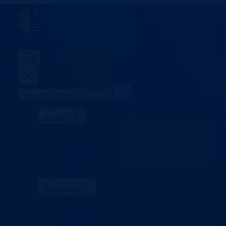
Ministarstvo za privredu
Bosansko-podrinjski kanton Goražde
Aktuelno
Sve vijesti
Konkursi i oglasi
Javne nabavke
Obavještenja
Projekti
Poticaji
Ministarstvo
Ministar
Nadležnosti
Organizacija