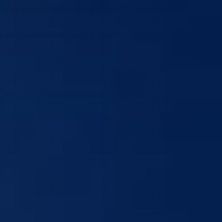
e te da je ovo jedna od prvih povratničkih porodica koja se u opštinu
e ovog problema biti potrebno uključivanje viših nivoa vlasti.