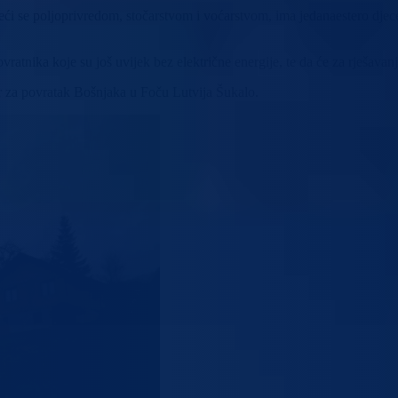
veći se poljoprivredom, stočarstvom i voćarstvom, ima jedanaestero djec
ratnika koje su još uvijek bez električne energije, te da će za rješavanj
r za povratak Bošnjaka u Foču Lutvija Šukalo.