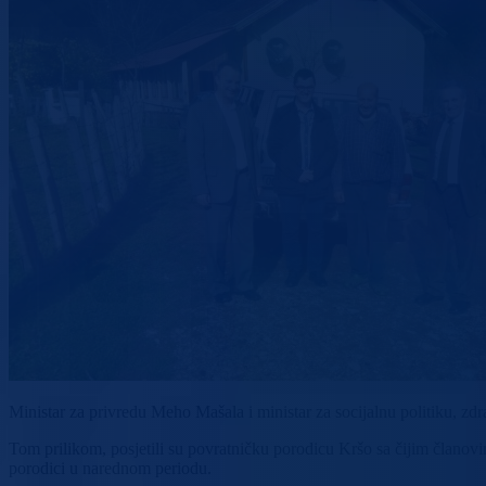
Ministar za privredu Meho Mašala i ministar za socijalnu politiku, zdra
Tom prilikom, posjetili su povratničku porodicu Kršo sa čijim član
porodici u narednom periodu.