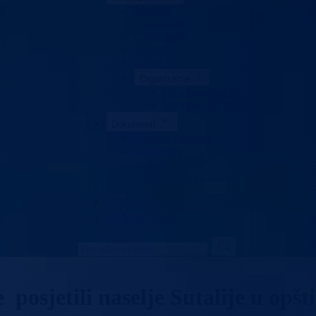
Ministar
Nadležnosti
Organizacija
Sektori
Udruženja
Organizacije
Lista organizacija
Veterinarske stanice
Dokumenti
Zahtjevi i obrasci
Legislativa
Budžet
Zaštita ličnih podataka
Turizam
Kontakt
Vlada BPK
osjetili naselje Sutalije u opšt