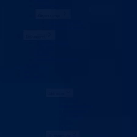
Sektori
Udruženja
Organizacije
Lista organizacija
Veterinarske stanice
Dokumenti
Zahtjevi i obrasci
Legislativa
Budžet
Zaštita ličnih podataka
Turizam
Kontakt
Vlada BPK
Aktuelno
Sve vijesti
Konkursi i oglasi
Javne nabavke
Obavještenja
Projekti
Poticaji
Ministarstvo