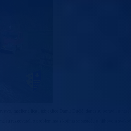
vstvo, raseljena lica i izbjeglice Damir Dučić, danas su boravili u nase
ovima su razgovarali o problemima s kojima se susreću u njihovom svak