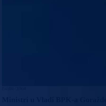
Početna
/
Vijesti
Ministri u Vladi BPK-a Goražde p