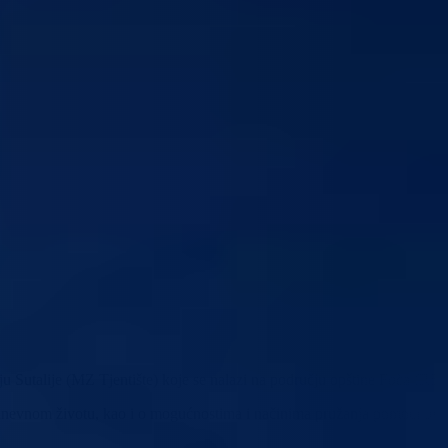
lju Sutalije (MZ Tjentište) koje se nalazi na području opštine Foča (RS).
odnevnom životu, kao i o mogućnostima i načinima pružanja pomoći ovo