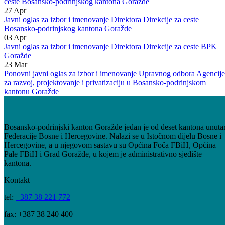
Ministarstva za privredu BPK Goražde
19
May
Poništenje javnog oglasa za izbor i imenovanje Direktora Direkcije za
ceste Bosansko-podrinjskog kantona Goražde
27
Apr
Javni oglas za izbor i imenovanje Direktora Direkcije za ceste
Bosansko-podrinjskog kantona Goražde
03
Apr
Javni oglas za izbor i imenovanje Direktora Direkcije za ceste BPK
Goražde
23
Mar
Ponovni javni oglas za izbor i imenovanje Upravnog odbora Agencije
za razvoj, projektovanje i privatizaciju u Bosansko-podrinjskom
kantonu Goražde