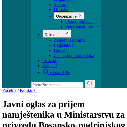
Ministar
Nadležnosti
Organizacija
Sektori
Udruženja
Organizacije
Lista organizacija
Veterinarske stanice
Dokumenti
Zahtjevi i obrasci
Legislativa
Budžet
Zaštita ličnih podataka
Turizam
Kontakt
Vlada BPK
Početna
/
Konkursi
Javni oglas za prijem