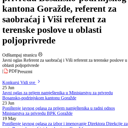
namještenika u Ministarstvu za
privredu Bosansko-podrinjskog
kantona Goražde, referent za
saobraćaj i Viši referent za
terenske poslove u oblasti
poljoprivrede
Odštampaj stranicu
Javni oglas Referent za saobraćaj i Viši referent za terenske poslove u
oblasti poljoprivrede
|
PDF
Preuzmi
Konkursi
Vidi sve
25
Jun
Javni oglas za prijem namještenika u Ministarstvu za privredu
Bosansko-podrinjskom kantonu Goražde
23
Jun
Poništenje javnog oglasa za prijem namještenika u radni odnos