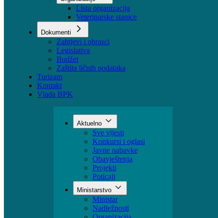
Sektori
Udruženja
Organizacije
Lista organizacija
Veterinarske stanice
Dokumenti
Zahtjevi i obrasci
Legislativa
Budžet
Zaštita ličnih podataka
Turizam
Kontakt
Vlada BPK
Aktuelno
Sve vijesti
Konkursi i oglasi
Javne nabavke
Obavještenja
Projekti
Poticaji
Ministarstvo