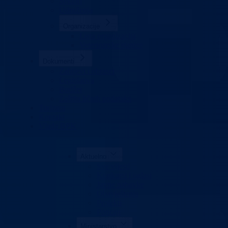
Sektori
Udruženja
Organizacije
Lista organizacija
Veterinarske stanice
Dokumenti
Zahtjevi i obrasci
Legislativa
Budžet
Zaštita ličnih podataka
Turizam
Kontakt
Vlada BPK
Aktuelno
Sve vijesti
Konkursi i oglasi
Javne nabavke
Obavještenja
Projekti
Poticaji
Ministarstvo