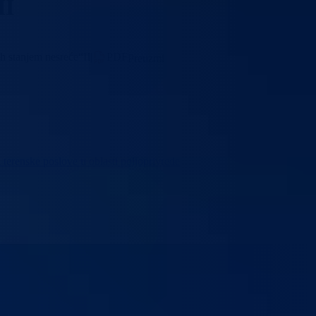
II
h stanjem nesreće“II
|
PDF
Preuzmi
 terenske poslove u oblasti poljoprivrede