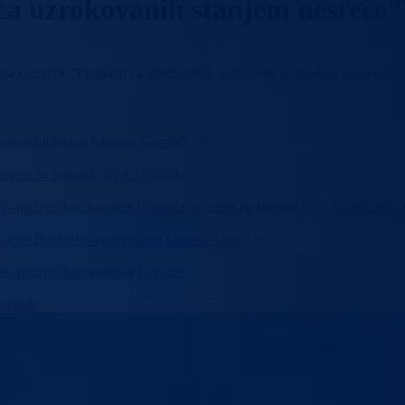
ca uzrokovanih stanjem nesreće“
a Goražde ”Program za ublažavanje negativnih posljedica uzrokovani
nsko-podrinjskom kantonu Goražde
starstva za privredu BPK Goražde
o-podrinjskog kantona Goražde, referent za saobraćaj i Viši referent za
za ceste Bosansko-podrinjskog kantona Goražde
nsko-podrinjskog kantona Goražde
Goražde