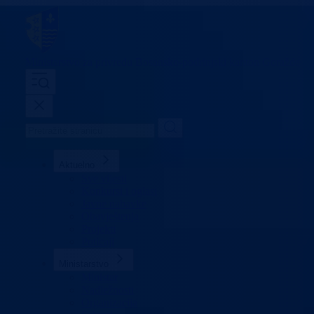
Ministarstvo za privredu
Bosansko-podrinjski kanton Goražde
Aktuelno
Sve vijesti
Konkursi i oglasi
Javne nabavke
Obavještenja
Projekti
Poticaji
Ministarstvo
Ministar
Nadležnosti
Organizacija