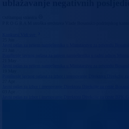
ublažavanje negativnih posljedi
Odštampaj stranicu
P R O G R A M utroška sredstava Vlade Bosansko-podrinjskog kanton
Konkursi
Vidi sve
25
Jun
Javni oglas za prijem namještenika u Ministarstvu za privredu Bosa
23
Jun
Poništenje javnog oglasa za prijem namještenika u radni odnos Mini
21
May
Javni oglas za prijem namještenika u Ministarstvu za privredu Bosansk
19
May
Poništenje javnog oglasa za izbor i imenovanje Direktora Direkcije 
27
Apr
Javni oglas za izbor i imenovanje Direktora Direkcije za ceste Bosa
03
Apr
Javni oglas za izbor i imenovanje Direktora Direkcije za ceste BPK 