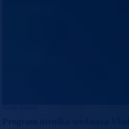
Početna
/
Konkursi
Program utroška sredstava Vla