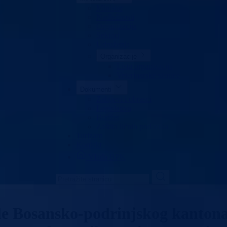
Ministar
Nadležnosti
Organizacija
Sektori
Udruženja
Organizacije
Lista organizacija
Veterinarske stanice
Dokumenti
Zahtjevi i obrasci
Legislativa
Budžet
Zaštita ličnih podataka
Turizam
Kontakt
Vlada BPK
de Bosansko-podrinjskog kanton