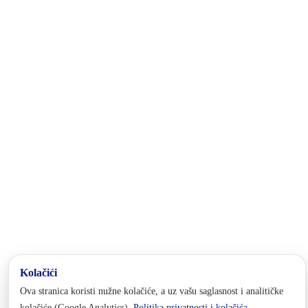
Federacije Bosne i Hercegovine. Nalazi se u Istočnom dijelu Bosne i
Hercegovine, a u njegovom sastavu su Općina Foča FBiH, Općina
Pale FBiH i Grad Goražde, u kojem je administrativno sjedište
kantona.
Kontakt
tel:
+387 38 221 772
fax: +387 38 240 400
email:
privreda@bpkg.gov.ba
Adresa
Maršala Tita br. 5
73000 Goražde
Bosna i Hercegovina
Pratite nas
Politika privatnosti i kolačića
Postavke kolačića
© 2025 Vlada BPK Goražde. Sva prava zadržana. Zabranjena reprodukcija bez dozvole.