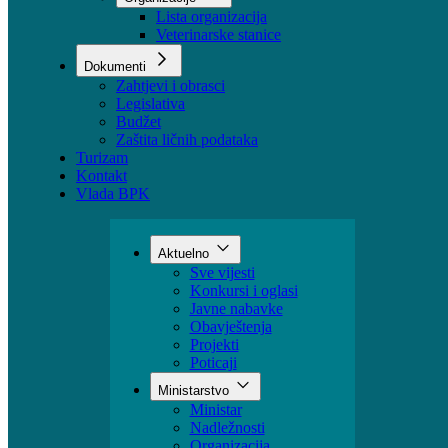
Sektori
Udruženja
Organizacije
Lista organizacija
Veterinarske stanice
Dokumenti
Zahtjevi i obrasci
Legislativa
Budžet
Zaštita ličnih podataka
Turizam
Kontakt
Vlada BPK
Aktuelno
Sve vijesti
Konkursi i oglasi
Javne nabavke
Obavještenja
Projekti
Poticaji
Ministarstvo