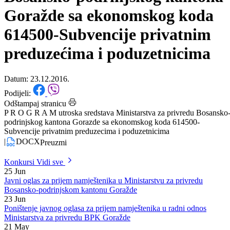
Ministarstva za privredu
Bosansko-podrinjskog kantona
Goražde sa ekonomskog koda
614500-Subvencije privatnim
preduzećima i poduzetnicima
Datum: 23.12.2016.
Podijeli:
Odštampaj stranicu
P R O G R A M utroska sredstava Ministarstva za privredu Bosansko
podrinjskog kantona Gorazde sa ekonomskog koda 614500-
Subvencije privatnim preduzecima i poduzetnicima
|
DOCX
Preuzmi
Konkursi
Vidi sve
25
Jun
Javni oglas za prijem namještenika u Ministarstvu za privredu
Bosansko-podrinjskom kantonu Goražde
23
Jun