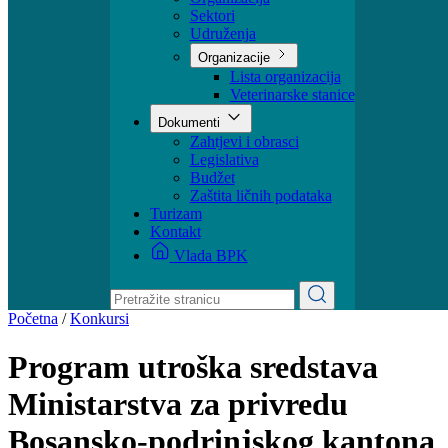
Ministar
Nadležnosti
Organizacija
Sektori
Udruženja
Organizacije
Lista organizacija
Veterinarske stanice
Dokumenti
Zahtjevi i obrasci
Legislativa
Budžet
Zaštita ličnih podataka
Turizam
Kontakt
Vlada BPK
Početna
/
Konkursi
Program utroška sredstava