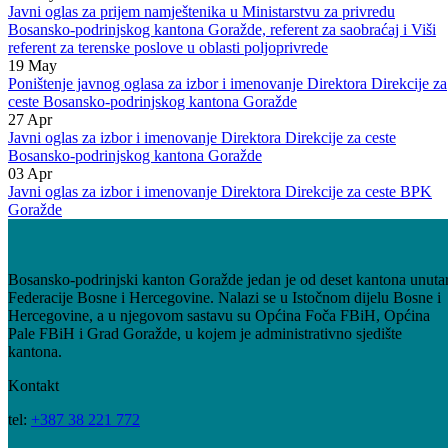
Poništenje javnog oglasa za prijem namještenika u radni odnos
Ministarstva za privredu BPK Goražde
21
May
Javni oglas za prijem namještenika u Ministarstvu za privredu
Bosansko-podrinjskog kantona Goražde, referent za saobraćaj i Viši
referent za terenske poslove u oblasti poljoprivrede
19
May
Poništenje javnog oglasa za izbor i imenovanje Direktora Direkcije za
ceste Bosansko-podrinjskog kantona Goražde
27
Apr
Javni oglas za izbor i imenovanje Direktora Direkcije za ceste
Bosansko-podrinjskog kantona Goražde
03
Apr
Javni oglas za izbor i imenovanje Direktora Direkcije za ceste BPK
Goražde