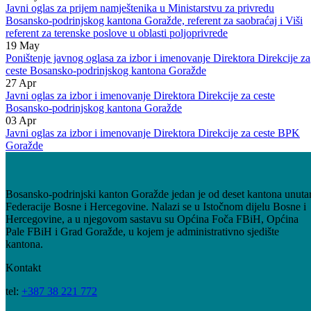
Poništenje javnog oglasa za prijem namještenika u radni odnos
Ministarstva za privredu BPK Goražde
21
May
Javni oglas za prijem namještenika u Ministarstvu za privredu
Bosansko-podrinjskog kantona Goražde, referent za saobraćaj i Viši
referent za terenske poslove u oblasti poljoprivrede
19
May
Poništenje javnog oglasa za izbor i imenovanje Direktora Direkcije za
ceste Bosansko-podrinjskog kantona Goražde
27
Apr
Javni oglas za izbor i imenovanje Direktora Direkcije za ceste
Bosansko-podrinjskog kantona Goražde
03
Apr
Javni oglas za izbor i imenovanje Direktora Direkcije za ceste BPK
Goražde