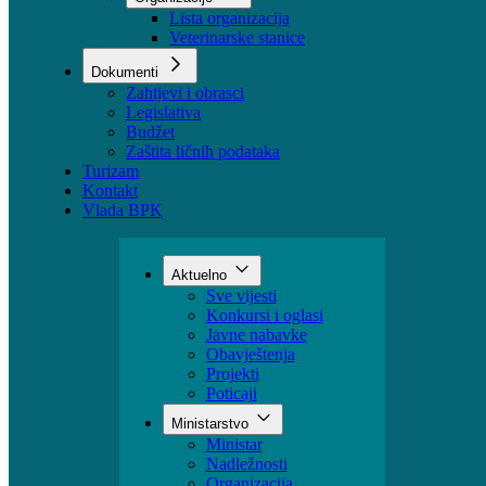
Sektori
Udruženja
Organizacije
Lista organizacija
Veterinarske stanice
Dokumenti
Zahtjevi i obrasci
Legislativa
Budžet
Zaštita ličnih podataka
Turizam
Kontakt
Vlada BPK
Aktuelno
Sve vijesti
Konkursi i oglasi
Javne nabavke
Obavještenja
Projekti
Poticaji
Ministarstvo