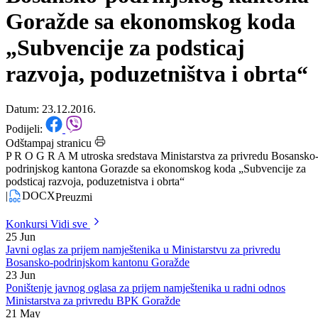
Ministarstva za privredu
Bosansko-podrinjskog kantona
Goražde sa ekonomskog koda
„Subvencije za podsticaj
razvoja, poduzetništva i obrta“
Datum: 23.12.2016.
Podijeli:
Odštampaj stranicu
P R O G R A M utroska sredstava Ministarstva za privredu Bosansko
podrinjskog kantona Gorazde sa ekonomskog koda „Subvencije za
podsticaj razvoja, poduzetnistva i obrta“
|
DOCX
Preuzmi
Konkursi
Vidi sve
25
Jun
Javni oglas za prijem namještenika u Ministarstvu za privredu
Bosansko-podrinjskom kantonu Goražde
23
Jun