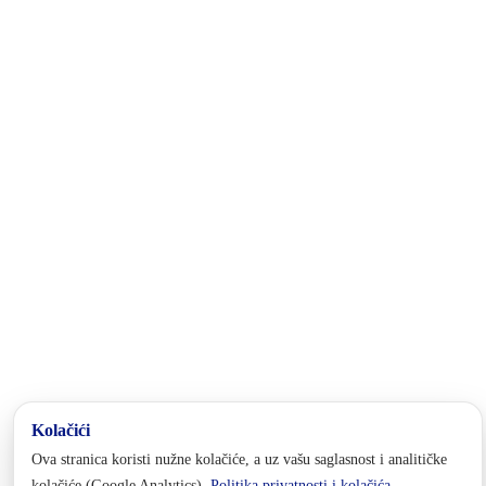
Federacije Bosne i Hercegovine. Nalazi se u Istočnom dijelu Bosne i
Hercegovine, a u njegovom sastavu su Općina Foča FBiH, Općina
Pale FBiH i Grad Goražde, u kojem je administrativno sjedište
kantona.
Kontakt
tel:
+387 38 221 772
fax: +387 38 240 400
email:
privreda@bpkg.gov.ba
Adresa
Maršala Tita br. 5
73000 Goražde
Bosna i Hercegovina
Pratite nas
Politika privatnosti i kolačića
Postavke kolačića
© 2025 Vlada BPK Goražde. Sva prava zadržana. Zabranjena reprodukcija bez dozvole.