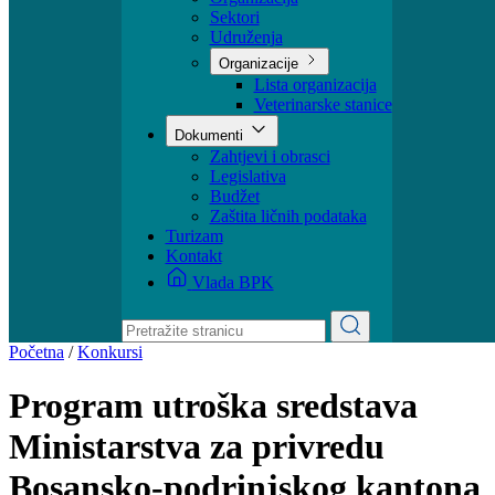
Ministar
Nadležnosti
Organizacija
Sektori
Udruženja
Organizacije
Lista organizacija
Veterinarske stanice
Dokumenti
Zahtjevi i obrasci
Legislativa
Budžet
Zaštita ličnih podataka
Turizam
Kontakt
Vlada BPK
Početna
/
Konkursi
Program utroška sredstava