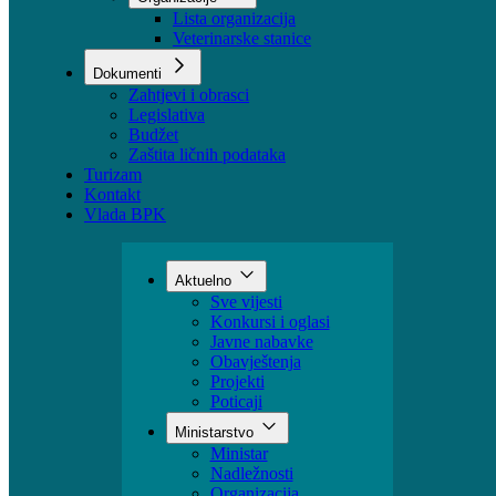
Sektori
Udruženja
Organizacije
Lista organizacija
Veterinarske stanice
Dokumenti
Zahtjevi i obrasci
Legislativa
Budžet
Zaštita ličnih podataka
Turizam
Kontakt
Vlada BPK
Aktuelno
Sve vijesti
Konkursi i oglasi
Javne nabavke
Obavještenja
Projekti
Poticaji
Ministarstvo