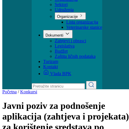
Ministar
Nadležnosti
Organizacija
Sektori
Udruženja
Organizacije
Lista organizacija
Veterinarske stanice
Dokumenti
Zahtjevi i obrasci
Legislativa
Budžet
Zaštita ličnih podataka
Turizam
Kontakt
Vlada BPK
Početna
/
Konkursi
Javni poziv za podnošenje