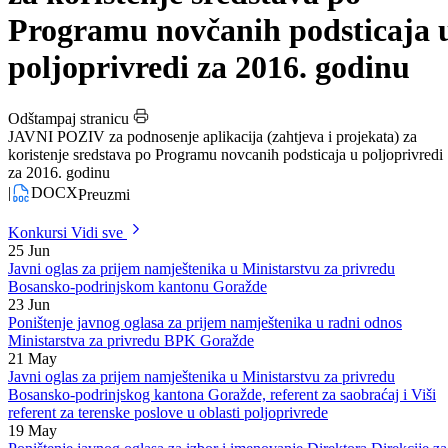
aplikacija (zahtjeva i projekata)
za korištenje sredstava po
Programu novčanih podsticaja 
poljoprivredi za 2016. godinu
Odštampaj stranicu
JAVNI POZIV za podnosenje aplikacija (zahtjeva i projekata) za
koristenje sredstava po Programu novcanih podsticaja u poljoprivredi
za 2016. godinu
|
DOCX
Preuzmi
Konkursi
Vidi sve
25
Jun
Javni oglas za prijem namještenika u Ministarstvu za privredu
Bosansko-podrinjskom kantonu Goražde
23
Jun
Poništenje javnog oglasa za prijem namještenika u radni odnos
Ministarstva za privredu BPK Goražde
21
May
Javni oglas za prijem namještenika u Ministarstvu za privredu
Bosansko-podrinjskog kantona Goražde, referent za saobraćaj i Viši