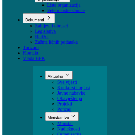
Lista organizacija
Veterinarske stanice
Dokumenti
Zahtjevi i obrasci
Legislativa
Budžet
Zaštita ličnih podataka
Turizam
Kontakt
Vlada BPK
Aktuelno
Sve vijesti
Konkursi i oglasi
Javne nabavke
Obavještenja
Projekti
Poticaji
Ministarstvo
Ministar
Nadležnosti
Organizacija