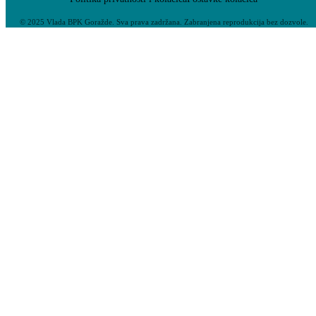
© 2025 Vlada BPK Goražde. Sva prava zadržana. Zabranjena reprodukcija bez dozvole.