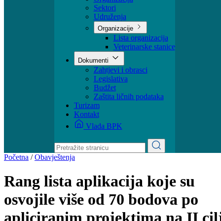
Sektori
Udruženja
Organizacije
Lista organizacija
Veterinarske stanice
Dokumenti
Zahtjevi i obrasci
Legislativa
Budžet
Zaštita ličnih podataka
Turizam
Kontakt
Vlada BPK
Početna
/
Obavještenja
Rang lista aplikacija koje su
osvojile više od 70 bodova po
apliciranim projektima na II cil