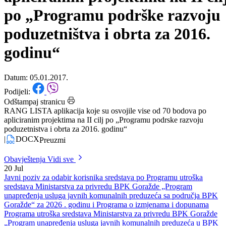
po „Programu podrške razvoju
poduzetništva i obrta za 2016.
godinu“
Datum: 05.01.2017.
Podijeli:
Odštampaj stranicu
RANG LISTA aplikacija koje su osvojile vise od 70 bodova po
apliciranim projektima na II cilj po „Programu podrske razvoju
poduzetnistva i obrta za 2016. godinu“
|
DOCX
Preuzmi
Obavještenja
Vidi sve
20
Jul
Javni poziv za odabir korisnika sredstava po Programu utroška
sredstava Ministarstva za privredu BPK Goražde „Program
unapređenja usluga javnih komunalnih preduzeća sa područja BPK
Goražde“ za 2026 . godinu i Programa o izmjenama i dopunama
Programa utroška sredstava Ministarstva za privredu BPK Goražde
„Program unapređenja usluga javnih komunalnih preduzeća u BPK