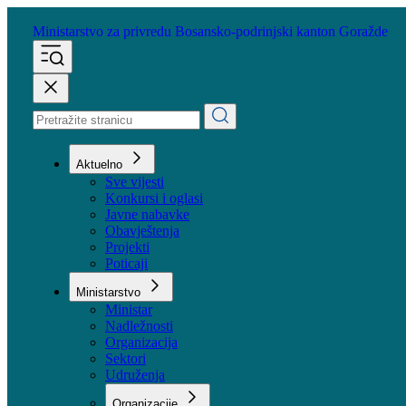
Ministarstvo za privredu
Bosansko-podrinjski kanton Goražde
Aktuelno
Sve vijesti
Konkursi i oglasi
Javne nabavke
Obavještenja
Projekti
Poticaji
Ministarstvo
Ministar
Nadležnosti
Organizacija
Sektori
Udruženja
Organizacije