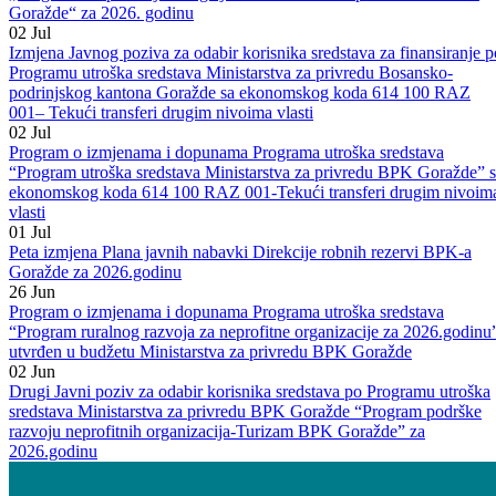
Goražde“ za 2026. godinu
02
Jul
Izmjena Javnog poziva za odabir korisnika sredstava za finansiranje p
Programu utroška sredstava Ministarstva za privredu Bosansko-
podrinjskog kantona Goražde sa ekonomskog koda 614 100 RAZ
001– Tekući transferi drugim nivoima vlasti
02
Jul
Program o izmjenama i dopunama Programa utroška sredstava
“Program utroška sredstava Ministarstva za privredu BPK Goražde” 
ekonomskog koda 614 100 RAZ 001-Tekući transferi drugim nivoim
vlasti
01
Jul
Peta izmjena Plana javnih nabavki Direkcije robnih rezervi BPK-a
Goražde za 2026.godinu
26
Jun
Program o izmjenama i dopunama Programa utroška sredstava
“Program ruralnog razvoja za neprofitne organizacije za 2026.godinu
utvrđen u budžetu Ministarstva za privredu BPK Goražde
02
Jun
Drugi Javni poziv za odabir korisnika sredstava po Programu utroška
sredstava Ministarstva za privredu BPK Goražde “Program podrške
razvoju neprofitnih organizacija-Turizam BPK Goražde” za
2026.godinu