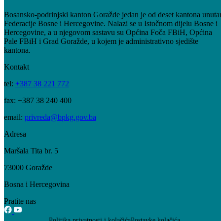
Bosansko-podrinjski kanton Goražde jedan je od deset kantona unuta
Federacije Bosne i Hercegovine. Nalazi se u Istočnom dijelu Bosne i
Hercegovine, a u njegovom sastavu su Općina Foča FBiH, Općina
Pale FBiH i Grad Goražde, u kojem je administrativno sjedište
kantona.
Kontakt
tel:
+387 38 221 772
fax: +387 38 240 400
email:
privreda@bpkg.gov.ba
Adresa
Maršala Tita br. 5
73000 Goražde
Bosna i Hercegovina
Pratite nas
Politika privatnosti i kolačića
Postavke kolačića