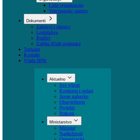
Sektori
Udruženja
Organizacije
Lista organizacija
Veterinarske stanice
Dokumenti
Zahtjevi i obrasci
Legislativa
Budžet
Zaštita ličnih podataka
Turizam
Kontakt
Vlada BPK
Aktuelno
Sve vijesti
Konkursi i oglasi
Javne nabavke
Obavještenja
Projekti
Poticaji
Ministarstvo