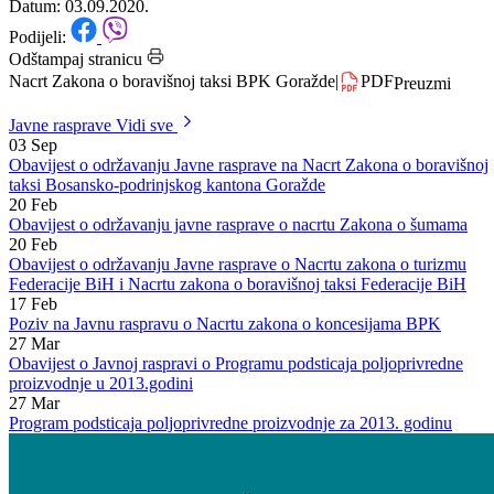
BPK Goražde
Datum: 03.09.2020.
Podijeli:
Odštampaj stranicu
Nacrt Zakona o boravišnoj taksi BPK Goražde
|
PDF
Preuzmi
Javne rasprave
Vidi sve
03
Sep
Obavijest o održavanju Javne rasprave na Nacrt Zakona o boravišnoj
taksi Bosansko-podrinjskog kantona Goražde
20
Feb
Obavijest o održavanju javne rasprave o nacrtu Zakona o šumama
20
Feb
Obavijest o održavanju Javne rasprave o Nacrtu zakona o turizmu
Federacije BiH i Nacrtu zakona o boravišnoj taksi Federacije BiH
17
Feb
Poziv na Javnu raspravu o Nacrtu zakona o koncesijama BPK
27
Mar
Obavijest o Javnoj raspravi o Programu podsticaja poljoprivredne
proizvodnje u 2013.godini
27
Mar
Program podsticaja poljoprivredne proizvodnje za 2013. godinu