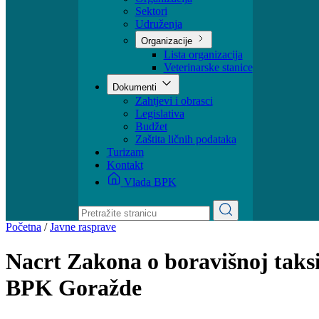
Ministar
Nadležnosti
Organizacija
Sektori
Udruženja
Organizacije
Lista organizacija
Veterinarske stanice
Dokumenti
Zahtjevi i obrasci
Legislativa
Budžet
Zaštita ličnih podataka
Turizam
Kontakt
Vlada BPK
Početna
/
Javne rasprave
Nacrt Zakona o boravišnoj taks