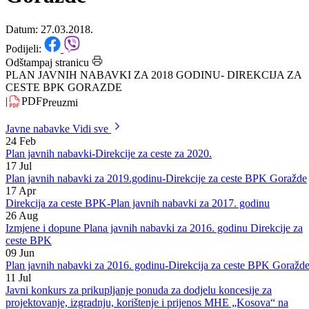
godinu-Direkcije za ceste BPK
Goražde
Datum: 27.03.2018.
Podijeli:
Odštampaj stranicu
PLAN JAVNIH NABAVKI ZA 2018 GODINU- DIREKCIJA ZA
CESTE BPK GORAZDE
|
PDF
Preuzmi
Javne nabavke
Vidi sve
24
Feb
Plan javnih nabavki-Direkcije za ceste za 2020.
17
Jul
Plan javnih nabavki za 2019.godinu-Direkcije za ceste BPK Goražde
17
Apr
Direkcija za ceste BPK-Plan javnih nabavki za 2017. godinu
26
Aug
Izmjene i dopune Plana javnih nabavki za 2016. godinu Direkcije za
ceste BPK
09
Jun
Plan javnih nabavki za 2016. godinu-Direkcija za ceste BPK Goražd