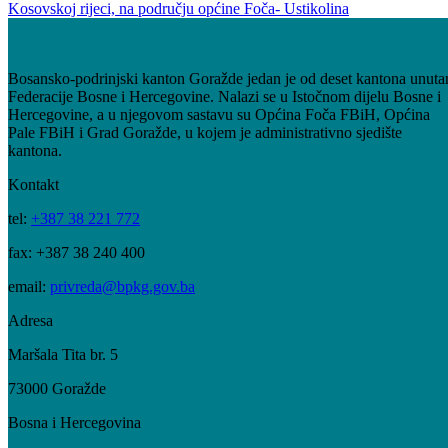
11
Jul
Javni konkurs za prikupljanje ponuda za dodjelu koncesije za
projektovanje, izgradnju, korištenje i prijenos MHE „Kosova“ na
Kosovskoj rijeci, na području općine Foča- Ustikolina