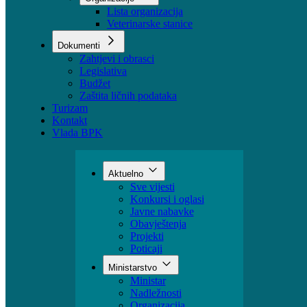
Sektori
Udruženja
Organizacije
Lista organizacija
Veterinarske stanice
Dokumenti
Zahtjevi i obrasci
Legislativa
Budžet
Zaštita ličnih podataka
Turizam
Kontakt
Vlada BPK
Aktuelno
Sve vijesti
Konkursi i oglasi
Javne nabavke
Obavještenja
Projekti
Poticaji
Ministarstvo