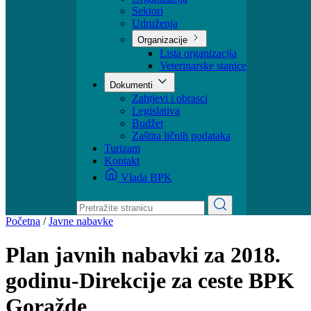
Ministar
Nadležnosti
Organizacija
Sektori
Udruženja
Organizacije
Lista organizacija
Veterinarske stanice
Dokumenti
Zahtjevi i obrasci
Legislativa
Budžet
Zaštita ličnih podataka
Turizam
Kontakt
Vlada BPK
Početna
/
Javne nabavke
Plan javnih nabavki za 2018.