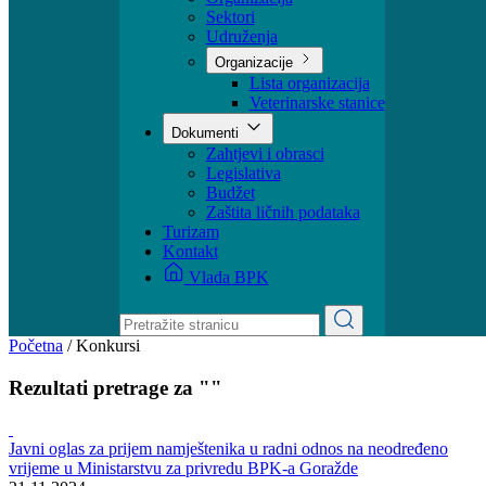
Ministar
Nadležnosti
Organizacija
Sektori
Udruženja
Organizacije
Lista organizacija
Veterinarske stanice
Dokumenti
Zahtjevi i obrasci
Legislativa
Budžet
Zaštita ličnih podataka
Turizam
Kontakt
Vlada BPK
Početna
/
Konkursi
Rezultati pretrage za ""