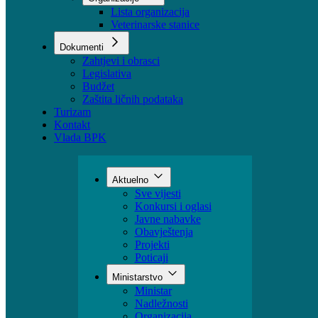
Sektori
Udruženja
Organizacije
Lista organizacija
Veterinarske stanice
Dokumenti
Zahtjevi i obrasci
Legislativa
Budžet
Zaštita ličnih podataka
Turizam
Kontakt
Vlada BPK
Aktuelno
Sve vijesti
Konkursi i oglasi
Javne nabavke
Obavještenja
Projekti
Poticaji
Ministarstvo