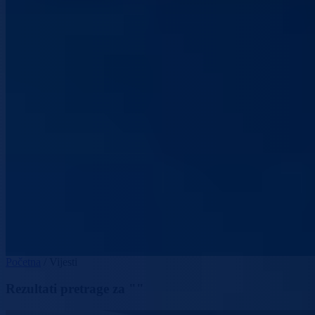
Početna
/
Vijesti
Rezultati pretrage za ""