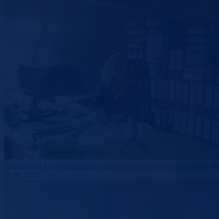
Predstavljen Program novčanih podsticaja u poljoprivredi za 2019. g
16.04.2019