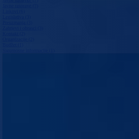
Javne nabavke (7)
Javne rasprave (7)
Linkovi (6)
Legislativa (3)
Preuzmanja (3)
Zahtjevi i obrasci (3)
Kontakt (2)
Organizacije (2)
Budžet (1)
Sigurnosne informacije (1)