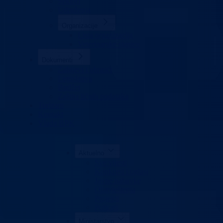
Sektori
Udruženja
Organizacije
Lista organizacija
Veterinarske stanice
Dokumenti
Zahtjevi i obrasci
Legislativa
Budžet
Zaštita ličnih podataka
Turizam
Kontakt
Vlada BPK
Aktuelno
Sve vijesti
Konkursi i oglasi
Javne nabavke
Obavještenja
Projekti
Poticaji
Ministarstvo