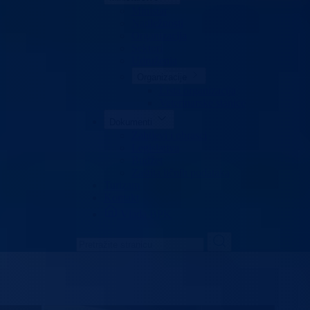
Ministar
Nadležnosti
Organizacija
Sektori
Udruženja
Organizacije
Lista organizacija
Veterinarske stanice
Dokumenti
Zahtjevi i obrasci
Legislativa
Budžet
Zaštita ličnih podataka
Turizam
Kontakt
Vlada BPK