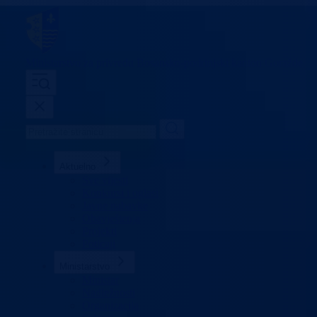
Ministarstvo za privredu
Bosansko-podrinjski kanton Goražde
Aktuelno
Sve vijesti
Konkursi i oglasi
Javne nabavke
Obavještenja
Projekti
Poticaji
Ministarstvo
Ministar
Nadležnosti
Organizacija