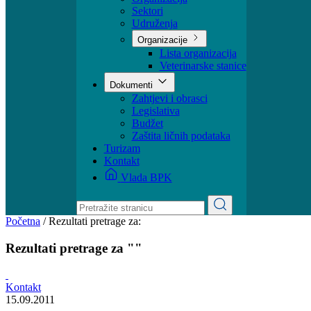
Ministar
Nadležnosti
Organizacija
Sektori
Udruženja
Organizacije
Lista organizacija
Veterinarske stanice
Dokumenti
Zahtjevi i obrasci
Legislativa
Budžet
Zaštita ličnih podataka
Turizam
Kontakt
Vlada BPK
Početna
/
Rezultati pretrage za:
Rezultati pretrage za ""