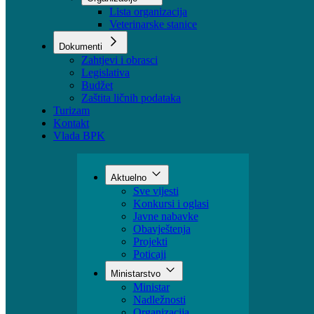
Sektori
Udruženja
Organizacije
Lista organizacija
Veterinarske stanice
Dokumenti
Zahtjevi i obrasci
Legislativa
Budžet
Zaštita ličnih podataka
Turizam
Kontakt
Vlada BPK
Aktuelno
Sve vijesti
Konkursi i oglasi
Javne nabavke
Obavještenja
Projekti
Poticaji
Ministarstvo